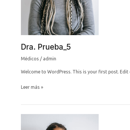
Dra. Prueba_5
Médicos
/
admin
Welcome to WordPress. This is your first post. Edit or
Dra.
Leer más »
Prueba_5