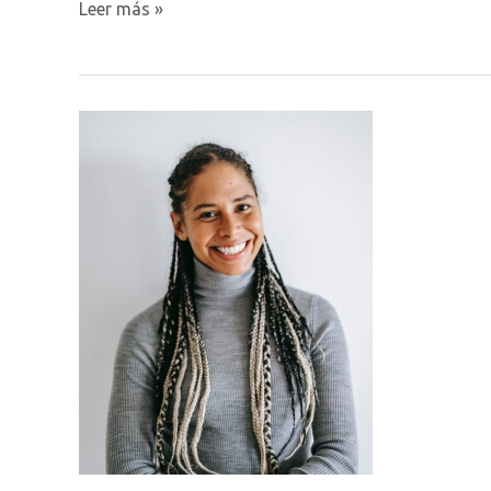
Dra.
Leer más »
Prueba_4