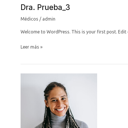
Dra. Prueba_3
Médicos
/
admin
Welcome to WordPress. This is your first post. Edit or
Dra.
Leer más »
Prueba_3