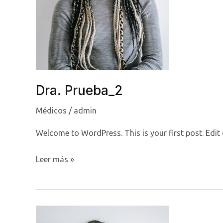
Dra. Prueba_2
Médicos
/
admin
Welcome to WordPress. This is your first post. Edit or
Dra.
Leer más »
Prueba_2