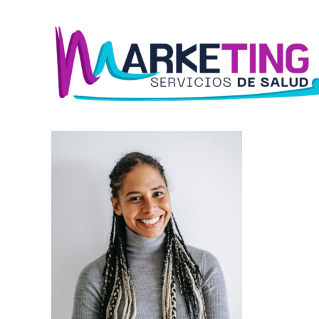
Ir
al
contenido