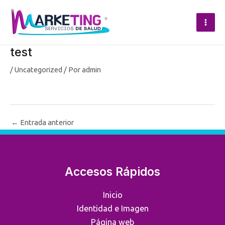
Ir
al
Mai
contenido
test
Men
/
Uncategorized
/ Por
admin
Navegación
←
Entrada anterior
de
entradas
Accesos Rápidos
Inicio
Identidad e Imagen
Página web