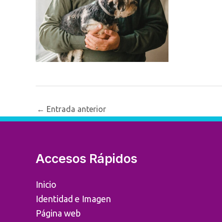
Navegación
←
Entrada anterior
de
entradas
Accesos Rápidos
Inicio
Identidad e Imagen
Página web